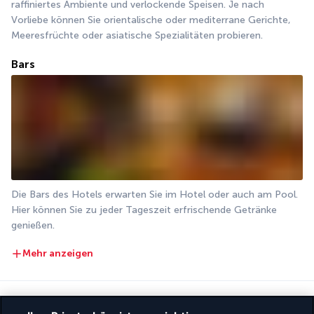
raffiniertes Ambiente und verlockende Speisen. Je nach 
Vorliebe können Sie orientalische oder mediterrane Gerichte, 
Meeresfrüchte oder asiatische Spezialitäten probieren.
Bars
Die Bars des Hotels erwarten Sie im Hotel oder auch am Pool. 
Hier können Sie zu jeder Tageszeit erfrischende Getränke 
genießen.
Mehr anzeigen
Aktivitäten & Lifestyle